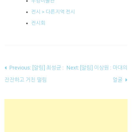
우양미술관
전시 > 다른지역 전시
전시회
글
Previous:
[알림] 최성균 :
Next:
[알림] 이상원 : 마대의
내
잔잔하고 거친 떨림
얼굴
비
게
이
션