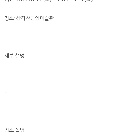
장소: 삼각산금암미술관
세부 설명
–
장소 설명