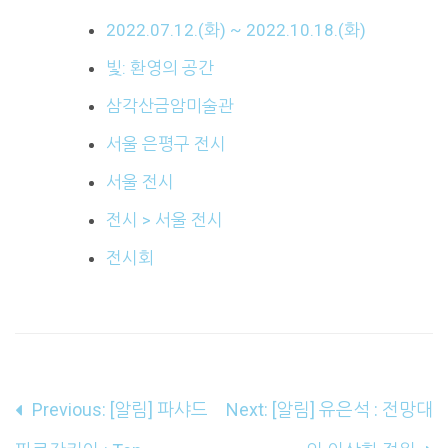
2022.07.12.(화) ~ 2022.10.18.(화)
빛: 환영의 공간
삼각산금암미술관
서울 은평구 전시
서울 전시
전시 > 서울 전시
전시회
글
Previous:
[알림] 파샤드
Next:
[알림] 유은석 : 전망대
내