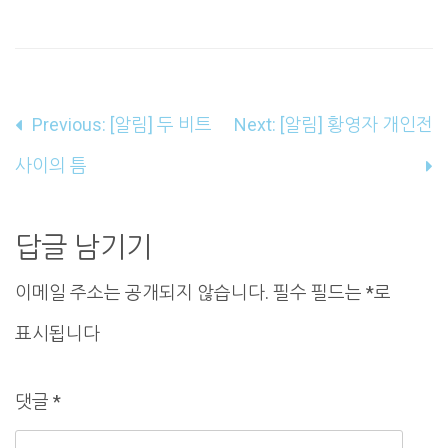
글
Previous:
[알림] 두 비트
Next:
[알림] 황영자 개인전
내
사이의 틈
비
게
답글 남기기
이
이메일 주소는 공개되지 않습니다.
필수 필드는
*
로
션
표시됩니다
댓글
*