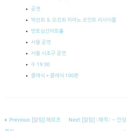
공연
박선희 ＆ 오진희 피아노 조인트 리사이틀
반포심산아트홀
서울 공연
서울 서초구 공연
수 19:30
클래식 > 클래식 100분
글
Previous:
[알림] 헤르츠
Next:
[알림] 〈해적〉 – 안성
내