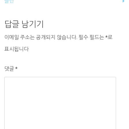
클란
비
게
답글 남기기
이
이메일 주소는 공개되지 않습니다.
필수 필드는
*
로
션
표시됩니다
댓글
*