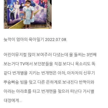
늦깍이 엄마의 육아일기 2022.07.08.
어린이뮤지컬 많이 보여주러 다녔는데 울 둘찌는 3번째
보는거다 TV에서 보던분들을 직접 보다니 목소리도 똑
같다 번개별을 지키는 번개맨은 아차, 아차차의 신무기
뿌슝빠슝 빔을 맞고 다른 은하계로 보내진다 반짝이와
아라는 아라호를 타고 번개맨을 찾으러 떠난다 가시별
대장에게…