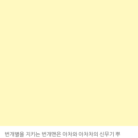
번개별을 지키는 번개맨은 아차와 아차차의 신무기 뿌