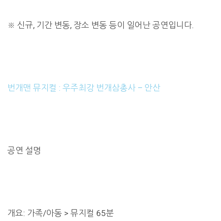
※ 신규, 기간 변동, 장소 변동 등이 일어난 공연입니다.
번개맨 뮤지컬 : 우주최강 번개삼총사 – 안산
공연 설명
개요: 가족/아동 > 뮤지컬 65분