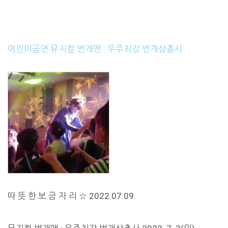
어린이공연 뮤지컬 번개맨 : 우주최강 번개삼총사
따 뜻 한 보 금 자 리 ☆ 2022.07.09.