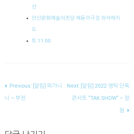
산
안산문화예술의전당 해돋이극장 좌석배치
도
토 11:00
글
Previous:
[알림] 파가니
Next:
[알림] 2022 영탁 단독
내
니 – 부천
콘서트 “TAK SHOW” – 창
비
원
게
이