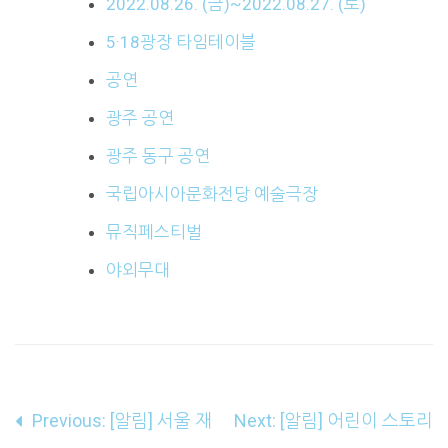
2022.08.26. (금)~2022.08.27. (토)
5·18광장 타임테이블
공연
광주 공연
광주 동구 공연
국립아시아문화전당 예술극장
뮤직페스티벌
야외무대
글
Previous:
[알림] 서울 재
Next:
[알림] 어린이 스토리