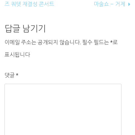
내
즈 쿼텟 재결성 콘서트
마술쇼 – 거제
비
게
답글 남기기
이
이메일 주소는 공개되지 않습니다.
필수 필드는
*
로
션
표시됩니다
댓글
*