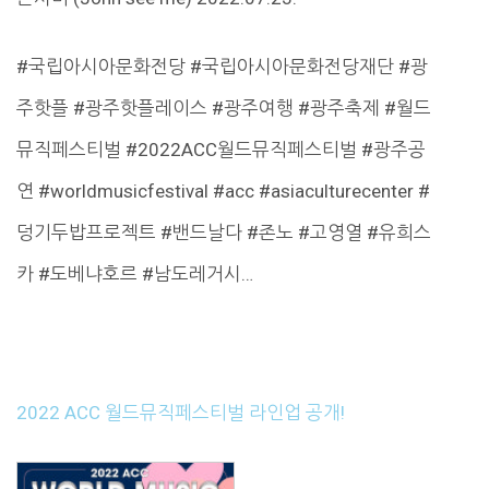
#국립아시아문화전당 #국립아시아문화전당재단 #광
주핫플 #광주핫플레이스 #광주여행 #광주축제 #월드
뮤직페스티벌 #2022ACC월드뮤직페스티벌 #광주공
연 #worldmusicfestival #acc #asiaculturecenter #
덩기두밥프로젝트 #밴드날다 #존노 #고영열 #유희스
카 #도베냐호르 #남도레거시…
2022 ACC 월드뮤직페스티벌 라인업 공개!