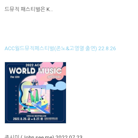
드뮤직 패스티벌은 K…
ACC월드뮤직페스티벌(존노&고영열 출연) 22.8.26
존시미 (John see me) 2022.07.23.