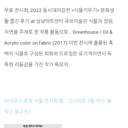
무료 전시회, 2022 동시대미감전 <식물키우기> 문화생
활 즐긴 후기 at 성남아트센터 큐브미술관 식물과 정원,
자연을 주제로 한 작품 활동으로… Greenhouse / Oil &
Acrylic color on fabric (2017) 이번 전시에 출품된 흑
백의 식물로 구성된 회화와 드로잉은 유기적이면서 독
특한 리듬감을 가진 작가 특유의…
타데우스 로팍 서울 전시회 톰… 인사이트 <톰 삭스: 붐
박스 회고전>