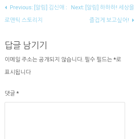
글
Previous:
[알림] 김신애 :
Next:
[알림] 하하하! 세상을
내
로맨틱 스토리지
즐겁게 보고싶어!
비
게
답글 남기기
이
이메일 주소는 공개되지 않습니다.
필수 필드는
*
로
션
표시됩니다
댓글
*