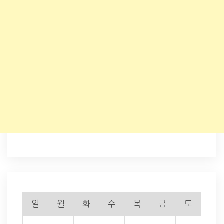
일
월
화
수
목
금
토