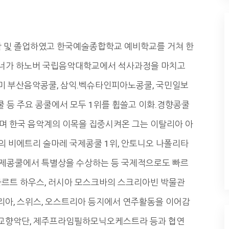
 및 졸업하였고 한국예술종합학교 예비학교를 거쳐 한
건너가 하노버 국립음악대학교에서 석사과정을 마치고
미 부산음악콩쿨, 삼익.벡슈타인피아노콩쿨, 국민일보
 등 주요 콩쿨에서 모두 1위를 휩쓸고 이화.경향콩쿨
며 한국 음악계의 이목을 집중시켜온 그는 이탈리아 아
의 비에트리 술마레 국제콩쿨 1위, 안토니오 나폴리타
국제콩쿨에서 특별상을 수상하는 등 국제적으로도 빠르
차르트 하우스, 러시아 모스크바의 스크리아빈 박물관
탈리아, 스위스, 오스트리아 등지에서 연주활동을 이어감
교향악단, 제주프라임필하모닉오케스트라 등과 협연