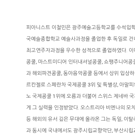
피아니스트 이철민은 광주예술고등학교를 수석입학
국예술종합학교 예술사과정을 졸업한 후 독일로 
최고연주자과정을 우수한 성적으로 졸업하였다. 이
콩쿨, 마스트미디어 인터내셔널콩쿨, 쇼팽주니어콩쿨
과 해외파견콩쿨, 동아음악콩쿨 등에서 상위 입상하
르칸젤로 스페란차 국제콩쿨 3위 및 특별상, 아말피
노 국제콩쿨 1위에 오름과 더불어 스위스 제네바 
게 그 실력을 인정받았다. 오스트리아 비엔나의 모
등 해외의 유서 깊은 무대에 올라온 그는 독일, 이
과 동시에 국내에서도 광주시립교향악단, 부산시립