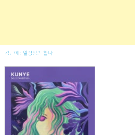
김근예 : 일렁임의 찰나