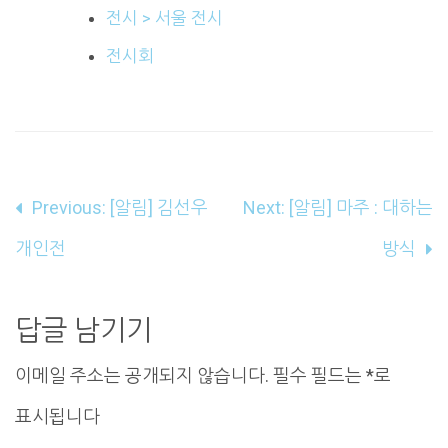
전시 > 서울 전시
전시회
글
Previous:
[알림] 김선우
Next:
[알림] 마주 : 대하는
내
개인전
방식
비
게
답글 남기기
이
이메일 주소는 공개되지 않습니다.
필수 필드는
*
로
션
표시됩니다