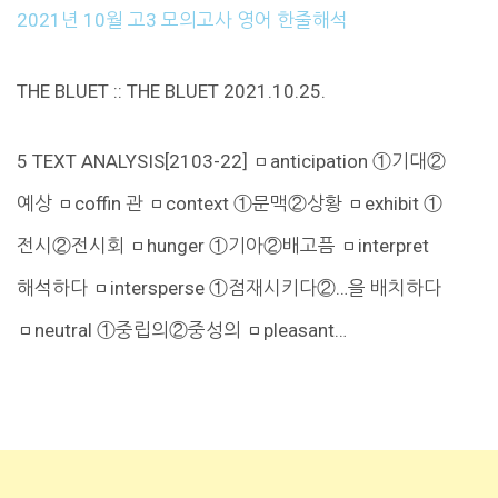
2021년 10월 고3 모의고사 영어 한줄해석
THE BLUET :: THE BLUET 2021.10.25.
5 TEXT ANALYSIS[2103-22] ㅁanticipation ①기대②
예상 ㅁcoffin 관 ㅁcontext ①문맥②상황 ㅁexhibit ①
전시②전시회 ㅁhunger ①기아②배고픔 ㅁinterpret
해석하다 ㅁintersperse ①점재시키다②…을 배치하다
ㅁneutral ①중립의②중성의 ㅁpleasant…