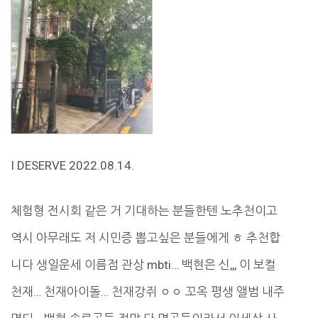
I DESERVE 2022.08.14.
체험형 전시회 같은 거 기대하는 분들한텐 노추천이고
역시 아무래도 저 시민증 뽑고싶은 분들에게 ㅎ 추천합
니다 생일운세 이름점 관상 mbti… 백현은 신,,, 이 보컬
천재… 천재아이돌… 천재강쥐 ㅇㅇ 꼬옥 평생 앨범 내주