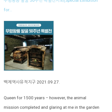
무령왕릉 발굴 50주년 특별전시회(Special Exhibition
for…
백제역사유적지구 2021.09.27.
Queen for 1500 years – however, the animal
mission completed and glaring at me in the garden