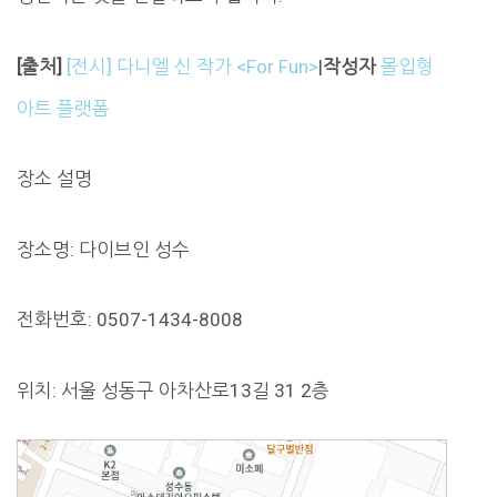
[출처]
[전시] 다니엘 신 작가 <For Fun>
|
작성자
몰입형
아트 플랫폼
장소 설명
장소명: 다이브인 성수
전화번호: 0507-1434-8008
위치: 서울 성동구 아차산로13길 31 2층