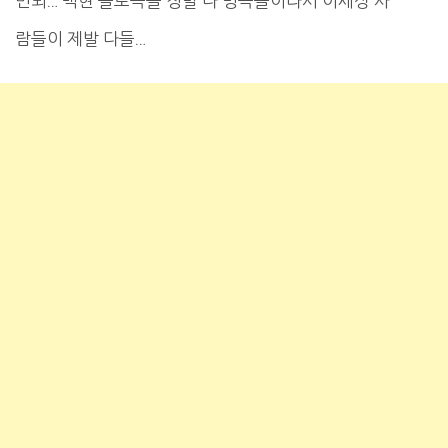
면되… 백현 솔로곡들 정말 다 명곡들이라서 이세상 사
람들이 제발 다들…