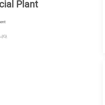
ial Plant
ent
니다.