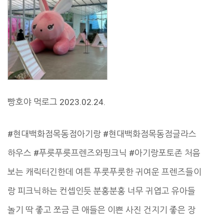
빵호야 먹로그 2023.02.24.
#현대백화점목동점아기랑 #현대백화점목동점글라스
하우스 #푸릇푸릇프렌즈와핑크닉 #아기랑포토존 처음
보는 캐릭터긴한데 여튼 푸룻푸룻한 귀여운 프렌즈들이
랑 피크닉하는 컨셉인듯 분홍분홍 너무 귀엽고 유아들
놀기 딱 좋고 쪼금 큰 애들은 이쁜 사진 건지기 좋은 장