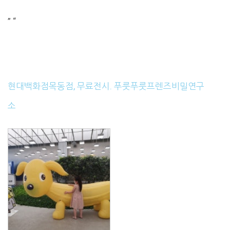
” “
현대백화점목동점, 무료전시. 푸룻푸룻프렌즈비밀연구
소