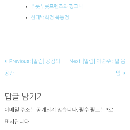
푸룻푸룻프렌즈와 핑크닉
현대백화점 목동점
글
Previous:
[알림] 공감의
Next:
[알림] 이순주 : 멂 몸
내
공간
맘
비
게
답글 남기기
이
이메일 주소는 공개되지 않습니다.
필수 필드는
*
로
션
표시됩니다