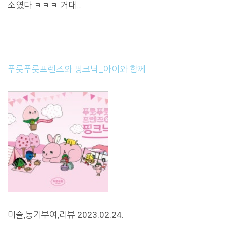
소였다 ㅋㅋㅋ 거대…
푸룻푸룻프렌즈와 핑크닉_아이와 함께
미술,동기부여,리뷰 2023.02.24.