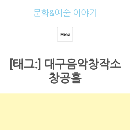
Skip
문화&예술 이야기
to
content
Menu
[태그:]
대구음악창작소
창공홀