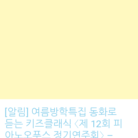
[알림] 여름방학특집 동화로
듣는 키즈클래식 〈제 12회 피
아노오푸스 정기연주회〉 –