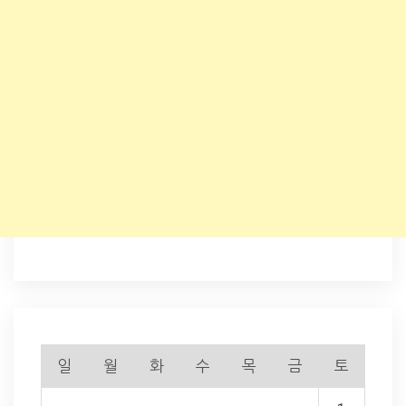
일
월
화
수
목
금
토