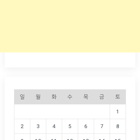
일
월
화
수
목
금
토
1
2
3
4
5
6
7
8