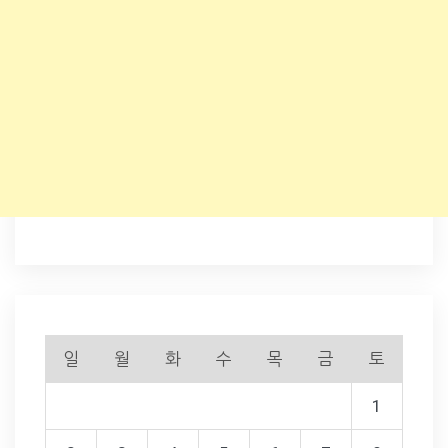
일
월
화
수
목
금
토
1