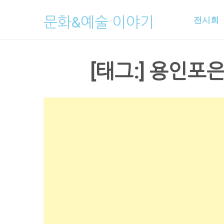
Skip
문화&예술 이야기
전시회
to
content
[태그:]
용인포은