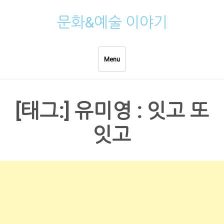
Skip
문화&예술 이야기
to
content
Menu
[태그:]
유미영 : 잇고 또
잇고