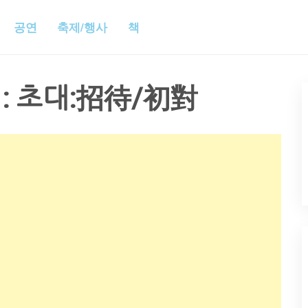
공연
축제/행사
책
: 초대:招待/初對