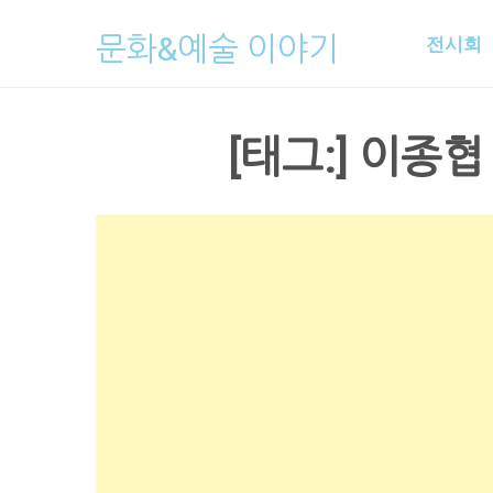
Skip
문화&예술 이야기
전시회
to
content
[태그:]
이종협