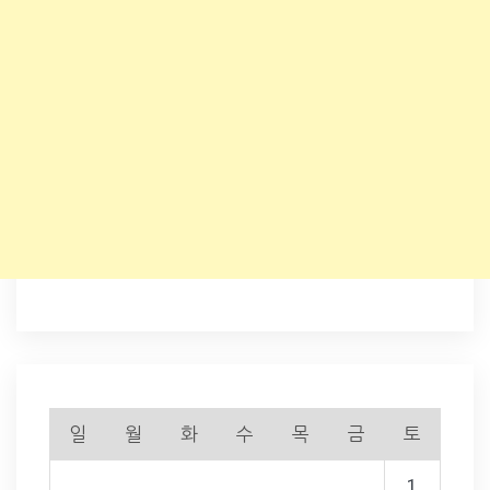
일
월
화
수
목
금
토
1