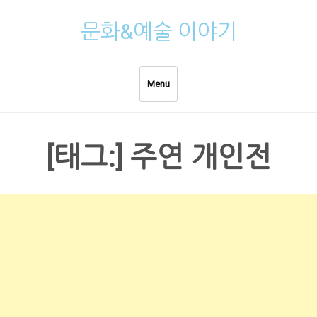
Skip
문화&예술 이야기
to
content
Menu
[태그:]
주연 개인전