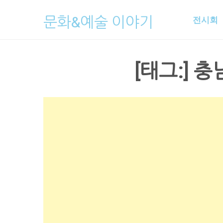
Skip
문화&예술 이야기
전시회
to
content
[태그:]
충