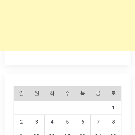
일
월
화
수
목
금
토
1
2
3
4
5
6
7
8