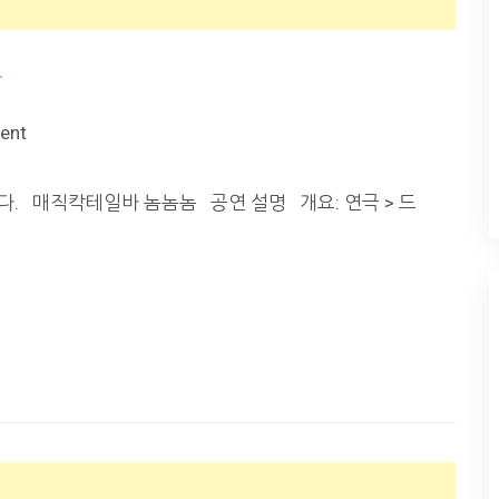
놈
ent
니다. 매직칵테일바 놈놈놈 공연 설명 개요: 연극 > 드