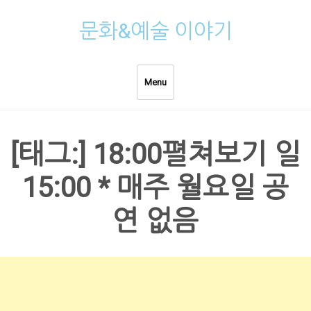
Skip
문화&예술 이야기
to
content
Menu
[태그:]
18:00펼쳐보기 일
15:00 * 매주 월요일 공
연 없음