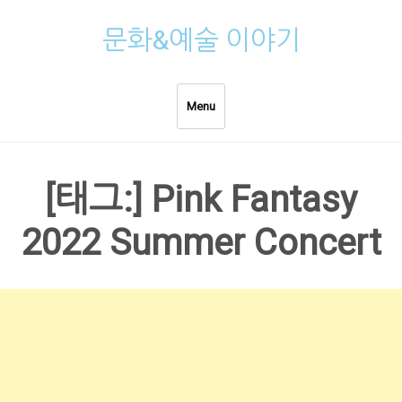
Skip
문화&예술 이야기
to
content
Menu
[태그:]
Pink Fantasy
2022 Summer Concert