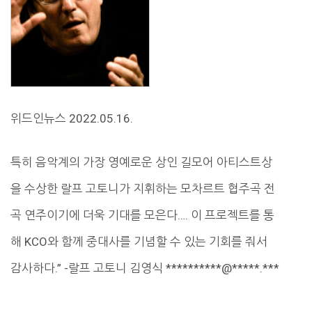
위드인뉴스 2022.05.16.
특히 음악계의 가장 영예로운 상인 길모어 아티스트상
을 수상한 랄프 고토니가 지휘하는 모차르트 협주곡 전
곡 연주이기에 더욱 기대를 모은다…. 이 프로젝트를 통
해 KCO와 함께 중대사를 기념할 수 있는 기회를 줘서
감사하다.” -랄프 고토니 김영식 **********@*****.***