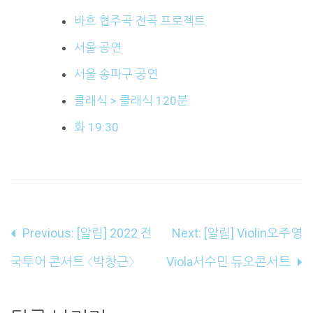
바흐 협주곡 전곡 프로젝트
서울 공연
서울 송파구 공연
클래식 > 클래식 120분
화 19:30
글
Previous:
[알림] 2022 전
Next:
[알림] Violin오주영
내
국투어 콘서트 〈박창근〉
Viola서수민 듀오콘서트
비
게