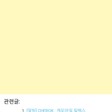
관련글:
[알림] CHEROK : 캐모마일 릴렉스