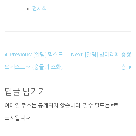
전시회
글
Previous:
[알림] 믹스드
Next:
[알림] 병아리떼 뿅뿅
내
오케스트라 〈충돌과 조화〉
뿅
비
게
답글 남기기
이
이메일 주소는 공개되지 않습니다.
필수 필드는
*
로
션
표시됩니다