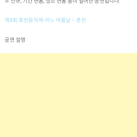
※ 신규, 기간 변동, 장소 변동 등이 일어난 공연입니다.
제3회 호반음악제-어느 여름날 – 춘천
공연 설명