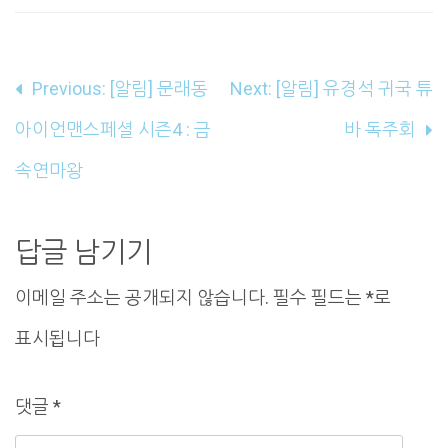
글
Previous:
[알림] 문래동
Next:
[알림] 유경석 귀국 튜
내
아이언맨스페셜 시즌4 : 금
바 독주회
비
속연마왕
게
이
답글 남기기
션
이메일 주소는 공개되지 않습니다.
필수 필드는
*
로
표시됩니다
댓글
*