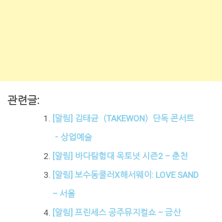
관련글:
[알림] 김태균（TAKEWON）단독 콘서트
－상업예술
[알림] 바다탐험대 옥토넛 시즌2 – 춘천
[알림] 보수동쿨러X해서웨이: LOVE SAND
– 서울
[알림] 프린세스 공주뮤지컬쇼 – 금산