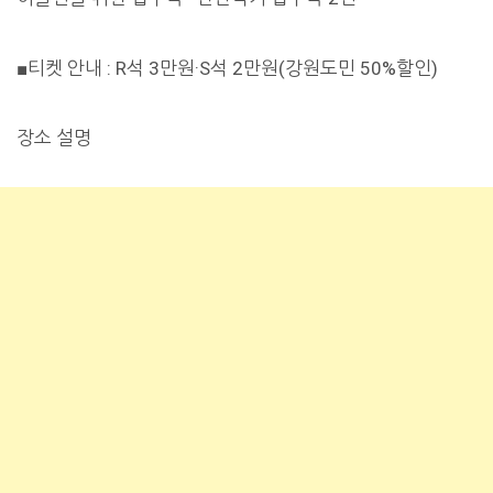
■티켓 안내 : R석 3만원·S석 2만원(강원도민 50%할인)
장소 설명