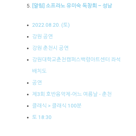
[알림] 소프라노 유미숙 독창회 – 성남
2022.08.20. (토)
강원 공연
강원 춘천시 공연
강원대학교춘천캠퍼스백령아트센터 좌석
배치도
공연
제3회 호반음악제-어느 여름날 - 춘천
클래식 > 클래식 100분
토 18:30