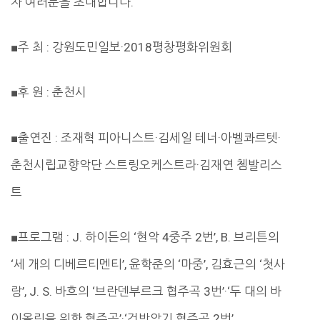
자 여러분을 초대합니다.
■주 최 : 강원도민일보·2018평창평화위원회
■후 원 : 춘천시
■출연진 : 조재혁 피아니스트·김세일 테너·아벨콰르텟·
춘천시립교향악단 스트링오케스트라·김재연 쳄발리스
트
■프로그램 : J. 하이든의 ‘현악 4중주 2번’, B. 브리튼의
‘세 개의 디베르티멘티’, 윤학준의 ‘마중’, 김효근의 ‘첫사
랑’, J. S. 바흐의 ‘브란덴부르크 협주곡 3번’·‘두 대의 바
이올린을 위한 협주곡’·‘건반악기 협주곡 2번’