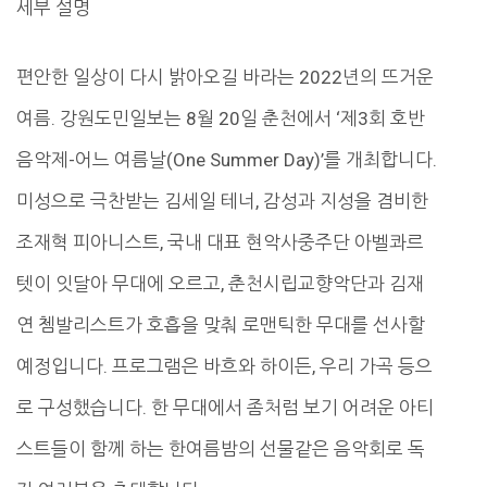
세부 설명
편안한 일상이 다시 밝아오길 바라는 2022년의 뜨거운
여름. 강원도민일보는 8월 20일 춘천에서 ‘제3회 호반
음악제-어느 여름날(One Summer Day)’를 개최합니다.
미성으로 극찬받는 김세일 테너, 감성과 지성을 겸비한
조재혁 피아니스트, 국내 대표 현악사중주단 아벨콰르
텟이 잇달아 무대에 오르고, 춘천시립교향악단과 김재
연 쳄발리스트가 호흡을 맞춰 로맨틱한 무대를 선사할
예정입니다. 프로그램은 바흐와 하이든, 우리 가곡 등으
로 구성했습니다. 한 무대에서 좀처럼 보기 어려운 아티
스트들이 함께 하는 한여름밤의 선물같은 음악회로 독