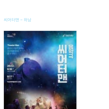
씨어터맨 – 하남