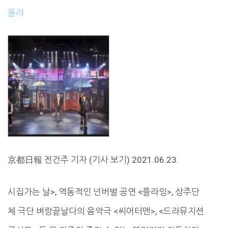
몰려
京都日報 전건주 기자 (기사 보기) 2021.06.23.
시집가는 날>, 역동적인 넌버벌 공연 <플라잉>, 상주단
체 극단 벼랑끝날다의 음악극 <씨어터맨>, <드라뮤지션