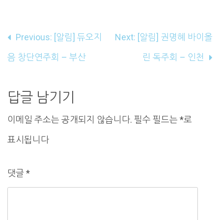
글
Previous:
[알림] 듀오지
Next:
[알림] 권명혜 바이올
내
음 창단연주회 – 부산
린 독주회 – 인천
비
게
답글 남기기
이
이메일 주소는 공개되지 않습니다.
필수 필드는
*
로
션
표시됩니다
댓글
*