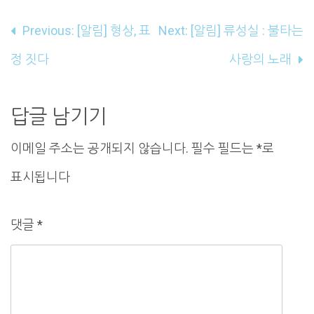
글
Previous:
[알림] 형상, 표
Next:
[알림] 류성실 : 불타는
내
정 짓다
사랑의 노래
비
게
답글 남기기
이
이메일 주소는 공개되지 않습니다.
필수 필드는
*
로
션
표시됩니다
댓글
*