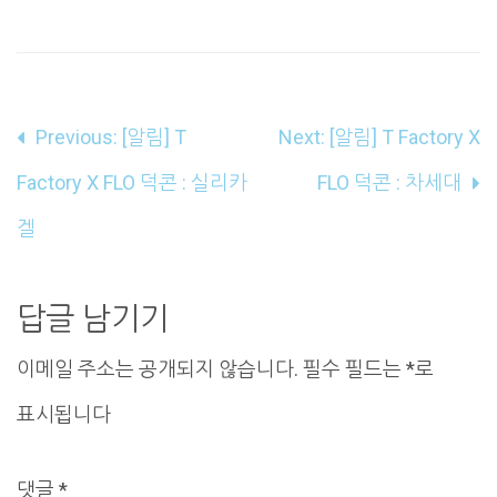
글
Previous:
[알림] T
Next:
[알림] T Factory X
내
Factory X FLO 덕콘 : 실리카
FLO 덕콘 : 차세대
비
겔
게
이
답글 남기기
션
이메일 주소는 공개되지 않습니다.
필수 필드는
*
로
표시됩니다
댓글
*