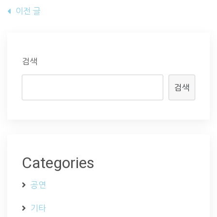
글
이전 글
내
비
게
검색
이
검색
션
Categories
공연
기타