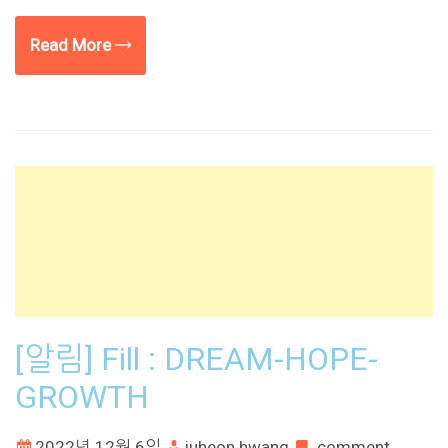
Read More →
[알림] Fill : DREAM-HOPE-
GROWTH
2022년 12월 6일
juheon hwang
comment