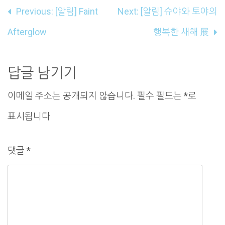
글
Previous:
[알림] Faint
Next:
[알림] 슈야와 토야의
내
Afterglow
행복한 새해 展
비
게
답글 남기기
이
이메일 주소는 공개되지 않습니다.
필수 필드는
*
로
션
표시됩니다
댓글
*