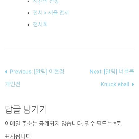
시간의 잔상
전시 > 서울 전시
전시회
글
Previous:
[알림] 이현정
Next:
[알림] 너클볼
내
개인전
Knuckleball
비
게
답글 남기기
이
이메일 주소는 공개되지 않습니다.
필수 필드는
*
로
션
표시됩니다