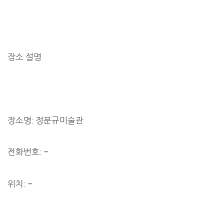
장소 설명
장소명: 정문규미술관
전화번호: –
위치: –