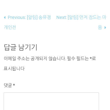
글
Previous:
[알림] 송유경
Next:
[알림] 먼저 잠드는 마
내
개인전
음
비
게
답글 남기기
이
이메일 주소는 공개되지 않습니다.
필수 필드는
*
로
션
표시됩니다
댓글
*