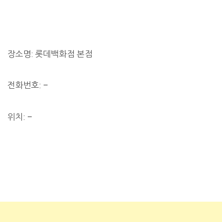
장소명: 롯데백화점 본점
전화번호: –
위치: –