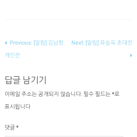
글
Previous:
[알림] 김남헌
Next:
[알림] 유승옥 초대전
내
개인전
비
게
답글 남기기
이
이메일 주소는 공개되지 않습니다.
필수 필드는
*
로
션
표시됩니다
댓글
*