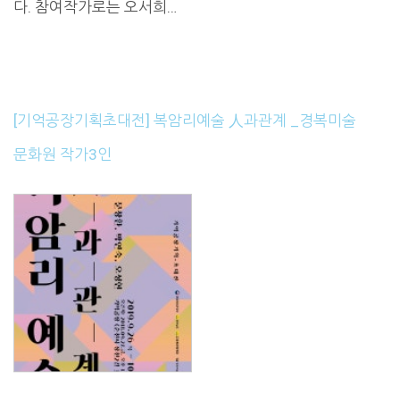
다. 참여작가로는 오서희…
[기억공장기획초대전] 복암리예술 人과관계 _경복미술
문화원 작가3인