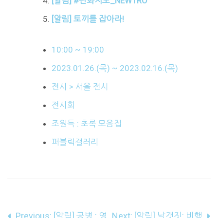
[알림] #판화지도_NEWTRO
[알림] 토끼를 잡아라!
10:00 ~ 19:00
2023.01.26.(목) ~ 2023.02.16.(목)
전시 > 서울 전시
전시회
조원득 : 초록 모음집
퍼블릭갤러리
글
Previous:
[알림] 공병 : 영
Next:
[알림] 날갯짓: 비행