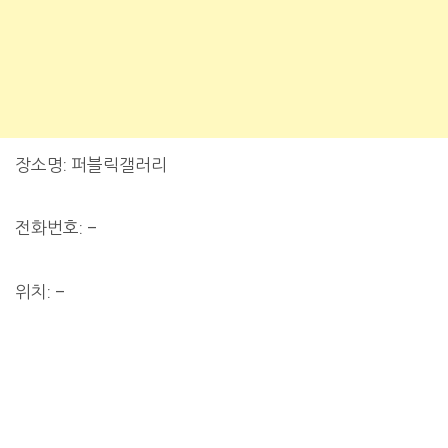
장소명: 퍼블릭갤러리
전화번호: –
위치: –