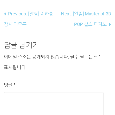
글
Previous:
[알림] 이하승 :
Next:
[알림] Master of 3D
내
잠시 머무른
POP 찰스 파지노
비
게
답글 남기기
이
이메일 주소는 공개되지 않습니다.
필수 필드는
*
로
션
표시됩니다
댓글
*