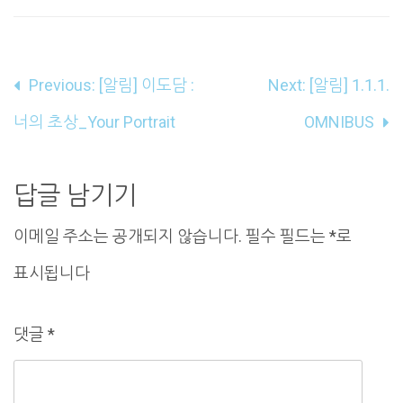
글
Previous:
[알림] 이도담 :
Next:
[알림] 1.1.1.
내
너의 초상_Your Portrait
OMNIBUS
비
게
답글 남기기
이
이메일 주소는 공개되지 않습니다.
필수 필드는
*
로
션
표시됩니다
댓글
*