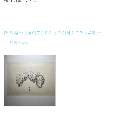
에서 장줄리앙이…
[전시]부산 소울아트스페이스 강선학 개인전 <물과 산,
그 사이에서>