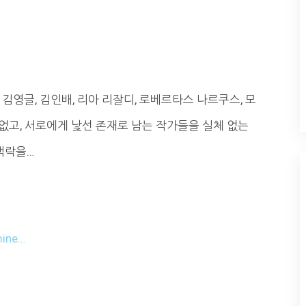
 김영글, 김인배, 리아 리잘디, 로베르타스 나르쿠스, 모
수 없고, 서로에게 낯선 존재로 남는 작가들을 실체 없는
맥락을…
ine…