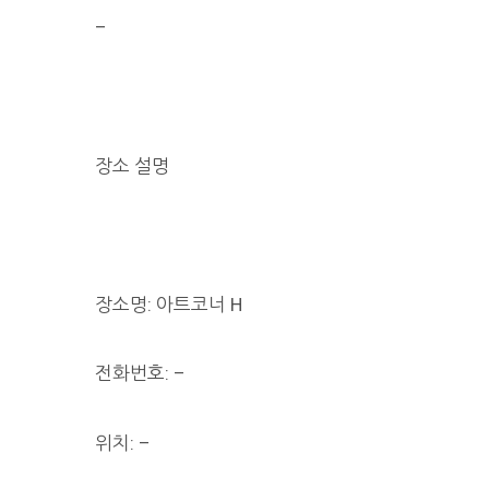
–
장소 설명
장소명: 아트코너 H
전화번호: –
위치: –