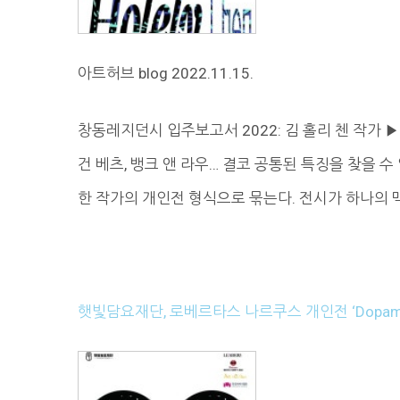
아트허브 blog 2022.11.15.
창동레지던시 입주보고서 2022: 김 홀리 첸 작가 ▶
건 베츠, 뱅크 앤 라우… 결코 공통된 특징을 찾을 
한 작가의 개인전 형식으로 묶는다. 전시가 하나의 
햇빛담요재단, 로베르타스 나르쿠스 개인전 ‘Dopam