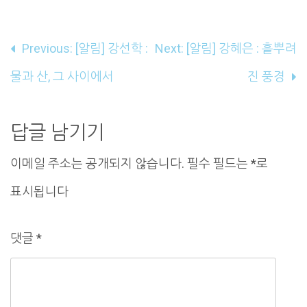
글
Previous:
[알림] 강선학 :
Next:
[알림] 강혜은 : 흩뿌려
내
물과 산, 그 사이에서
진 풍경
비
게
답글 남기기
이
이메일 주소는 공개되지 않습니다.
필수 필드는
*
로
션
표시됩니다
댓글
*