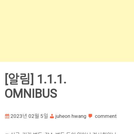
[알림] 1.1.1.
OMNIBUS
2023년 02월 5일
juheon hwang
comment