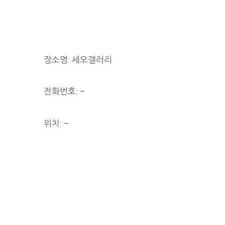
장소명: 세오갤러리
전화번호: –
위치: –