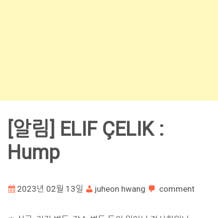
[알림] ELIF ÇELIK :
Hump
2023년 02월 13일
juheon hwang
comment