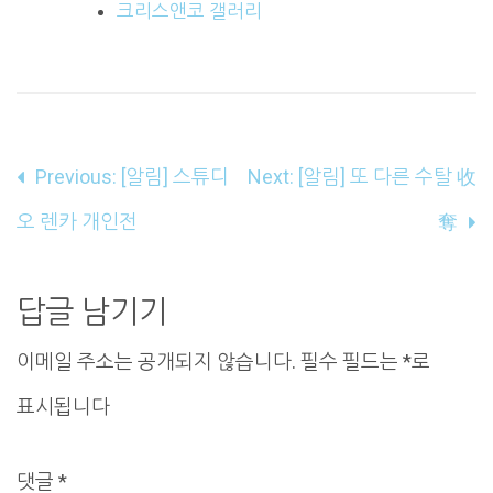
크리스앤코 갤러리
글
Previous:
[알림] 스튜디
Next:
[알림] 또 다른 수탈 收
내
오 렌카 개인전
奪
비
게
답글 남기기
이
이메일 주소는 공개되지 않습니다.
필수 필드는
*
로
션
표시됩니다
댓글
*