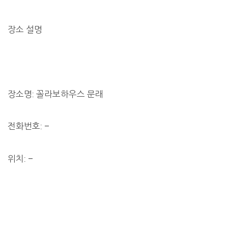
장소 설명
장소명: 꼴라보하우스 문래
전화번호: –
위치: –